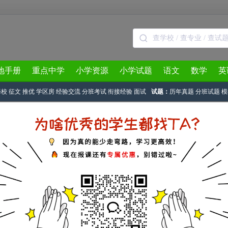
地手册
重点中学
小学资源
小学试题
语文
数学
英
择校
征文
推优
学区房
经验交流
分班考试
衔接经验
面试
试题：
历年真题
分班试题
模
3月
4月
5月
6月
7月
8月
> 正文
第26届郑州希望杯二试初二真题详解
源：
郑州奥数网
2015-04-12 14:37:17
4月12日开考，郑州奥数网已发布2015希望杯二试初二真题及解析，希