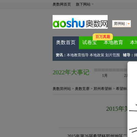
奥数网首页
旗下网站
郑州站
百万真题
奥数首页
试卷宝
本地教育
本
资讯：
本地教育指导
本地政策
划片范围
辅导：
2022年大事记
1月
2月
奥数郑州站
>
奥数竞赛
>
郑州希望杯
>
希望杯真题
2015年
来
2015年第26届希望杯郑州地区二试于