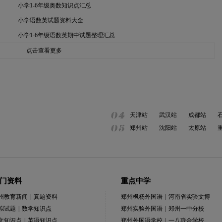
小学1-6年级奥数知识点汇总
小学语数英试题资料大全
小学1-6年级语数英期中试题整理汇总
点击查看更多
天津站
武汉站
成都站
郑州站
沈阳站
太原站
门资料
重点中学
州教育新闻
|
真题资料
郑州枫杨外国语
|
河南省实验文博
拟试题
|
数学知识点
郑州实验外国语
|
郑州一中分校
文知识点
|
英语知识点
郑州外国语学校
|
一八联合学校