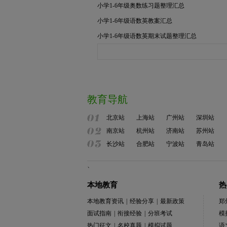
小学1-6年级奥数练习题整理汇总
小学1-6年级语数英教案汇总
小学1-6年级语数英期末试题整理汇总
教育导航
北京站
上海站
广州站
深圳站
南京站
杭州站
济南站
苏州站
长沙站
合肥站
宁波站
青岛站
、
本地教育
热
本地教育资讯
|
经验分享
|
最新政策
郑
面试指南
|
衔接经验
|
分班考试
模
热门征文
|
名校真题
|
模拟试题
语