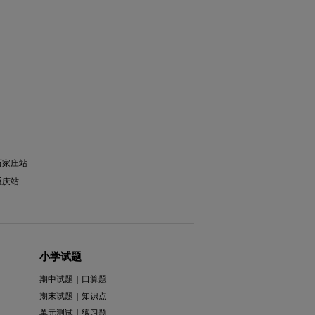
石家庄站
重庆站
小学试题
期中试题
|
口算题
期末试题
|
知识点
单元测试
|
练习题