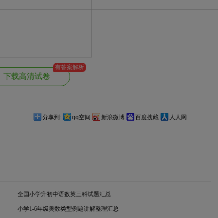
有答案解析
下载高清试卷
分享到:
qq空间
新浪微博
百度搜藏
人人网
全国小学升初中语数英三科试题汇总
小学1-6年级奥数类型例题讲解整理汇总