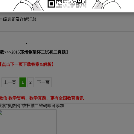
各年级真题及详解汇总
载>>>2015郑州希望杯二试初二真题】
【点击下一页下载答案&解析】
上一页
1
2
下一页
微信 数学资料、数学真题、更有全国教育资讯
搜索“奥数网”或扫描二维码即可添加