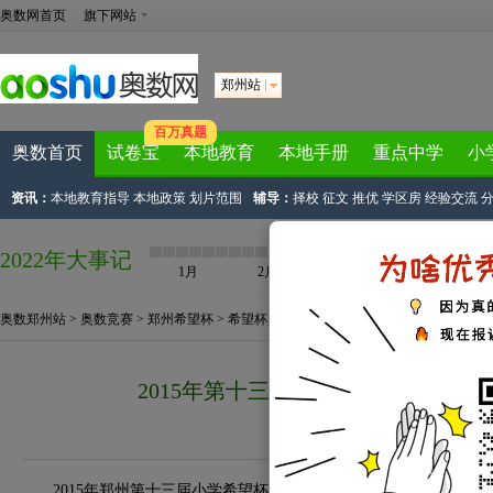
奥数网首页
旗下网站
郑州站
百万真题
奥数首页
试卷宝
本地教育
本地手册
重点中学
小
资讯：
本地教育指导
本地政策
划片范围
辅导：
择校
征文
推优
学区房
经验交流
2022年大事记
1月
2月
3月
4月
奥数郑州站
>
奥数竞赛
>
郑州希望杯
>
希望杯真题
> 正文
2015年第十三届小学希望杯一试四
来源：
郑州奥数网
2015-03-15 11:0
2015年郑州第十三届小学希望杯一试已于3月15日上午8：30—1