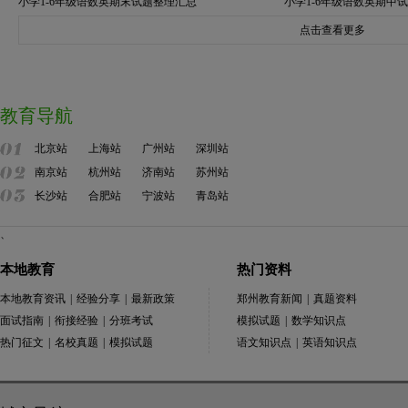
小学1-6年级语数英期末试题整理汇总
小学1-6年级语数英期中
点击查看更多
教育导航
北京站
上海站
广州站
深圳站
南京站
杭州站
济南站
苏州站
长沙站
合肥站
宁波站
青岛站
、
本地教育
热门资料
本地教育资讯
|
经验分享
|
最新政策
郑州教育新闻
|
真题资料
面试指南
|
衔接经验
|
分班考试
模拟试题
|
数学知识点
热门征文
|
名校真题
|
模拟试题
语文知识点
|
英语知识点