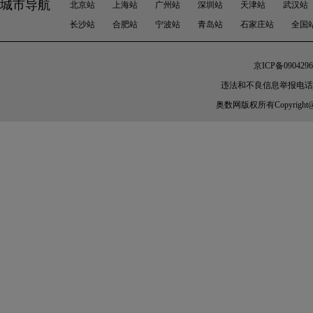
城市导航
北京站
上海站
广州站
深圳站
天津站
武汉站
长沙站
合肥站
宁波站
青岛站
石家庄站
全国
京ICP备0904296
违法和不良信息举报电话：010-
奥数网
版权所有Copyright@200