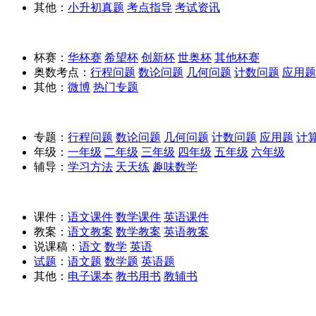
其他：
小升初真题
考点指导
考试资讯
杯赛：
华杯赛
希望杯
创新杯
世奥杯
其他杯赛
奥数考点：
行程问题
数论问题
几何问题
计数问题
应用题
其他：
微博
热门专题
专题：
行程问题
数论问题
几何问题
计数问题
应用题
计
年级：
一年级
二年级
三年级
四年级
五年级
六年级
辅导：
学习方法
天天练
趣味数学
课件：
语文课件
数学课件
英语课件
教案：
语文教案
数学教案
英语教案
说课稿：
语文
数学
英语
试题
：
语文题
数学题
英语题
其他：
电子课本
教书用书
教辅书