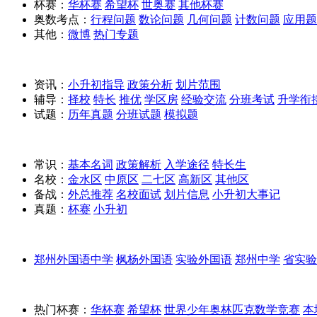
杯赛：
华杯赛
希望杯
世奥赛
其他杯赛
奥数考点：
行程问题
数论问题
几何问题
计数问题
应用题
其他：
微博
热门专题
资讯：
小升初指导
政策分析
划片范围
辅导：
择校
特长
推优
学区房
经验交流
分班考试
升学衔
试题：
历年真题
分班试题
模拟题
常识：
基本名词
政策解析
入学途径
特长生
名校：
金水区
中原区
二七区
高新区
其他区
备战：
外总推荐
名校面试
划片信息
小升初大事记
真题：
杯赛
小升初
郑州外国语中学
枫杨外国语
实验外国语
郑州中学
省实验
热门杯赛：
华杯赛
希望杯
世界少年奥林匹克数学竞赛
本