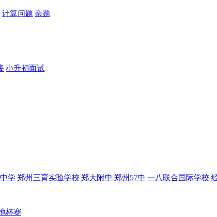
计算问题
杂题
接
小升初面试
中学
郑州三育实验学校
郑大附中
郑州57中
一八联合国际学校
地杯赛