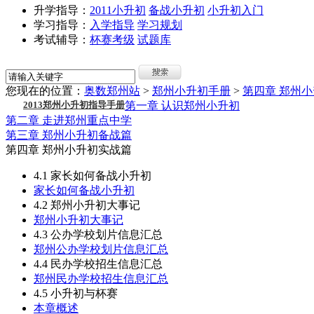
升学指导：
2011小升初
备战小升初
小升初入门
学习指导：
入学指导
学习规划
考试辅导：
杯赛考级
试题库
您现在的位置：
奥数郑州站
>
郑州小升初手册
>
第四章 郑州
2013郑州小升初指导手册
第一章 认识郑州小升初
第二章 走进郑州重点中学
第三章 郑州小升初备战篇
第四章 郑州小升初实战篇
4.1 家长如何备战小升初
家长如何备战小升初
4.2 郑州小升初大事记
郑州小升初大事记
4.3 公办学校划片信息汇总
郑州公办学校划片信息汇总
4.4 民办学校招生信息汇总
郑州民办学校招生信息汇总
4.5 小升初与杯赛
本章概述