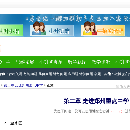
点中学
思维拓展
小升初真题
数学题库
教学资源
小升初
考点：
行程问题
数论问题
几何问题
计数问题
应用题
计算问题
杂题
其他：
微博
热门
>
第二章 走进郑州重点中学
> 正文
第二章 走进郑州重点中学
为便于阅读，您可以使用键盘左右键
（← →）
进
2.1
金水区