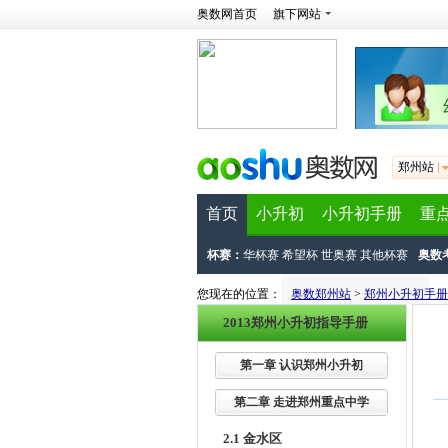
奥数网首页
旗下网站
郑州站
首页
小升初
小升初手册
重
杯赛：
华杯赛
希望杯
世奥赛
其他杯赛
奥数
您现在的位置：
奥数郑州站
>
郑州小升初手册
2013郑州小升初指导手册
第一章 认识郑州小升初
第二章 走进郑州重点中学
2.1 金水区