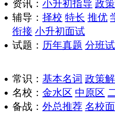
资讯：
小升初指导
政策
辅导：
择校
特长
推优
衔接
小升初面试
试题：
历年真题
分班试
常识：
基本名词
政策解
名校：
金水区
中原区
备战：
外总推荐
名校面