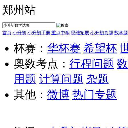
郑州站
首页
小升初
小升初手册
重点中学
思维拓展
小升初真题
数学题
杯赛：
华杯赛
希望杯
奥数考点：
行程问题
数
用题
计算问题
杂题
其他：
微博
热门专题