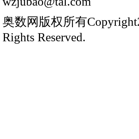
wzjubao@tal.com
奥数网版权所有Copyright2005
Rights Reserved.