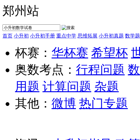
郑州站
首页
小升初
小升初手册
重点中学
思维拓展
小升初真题
数学题
杯赛：
华杯赛
希望杯
奥数考点：
行程问题
数
用题
计算问题
杂题
其他：
微博
热门专题