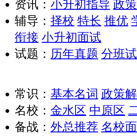
资讯：
小升初指导
政策
辅导：
择校
特长
推优
衔接
小升初面试
试题：
历年真题
分班试
常识：
基本名词
政策解
名校：
金水区
中原区
备战：
外总推荐
名校面