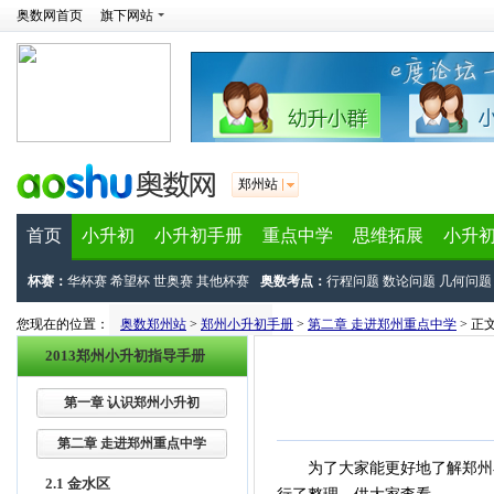
奥数网首页
旗下网站
郑州站
首页
小升初
小升初手册
重点中学
思维拓展
小升
杯赛：
华杯赛
希望杯
世奥赛
其他杯赛
奥数考点：
行程问题
数论问题
几何问题
您现在的位置：
奥数郑州站
>
郑州小升初手册
>
第二章 走进郑州重点中学
> 正
2013郑州小升初指导手册
第一章 认识郑州小升初
第二章 走进郑州重点中学
为了大家能更好地了解郑州小升
2.1 金水区