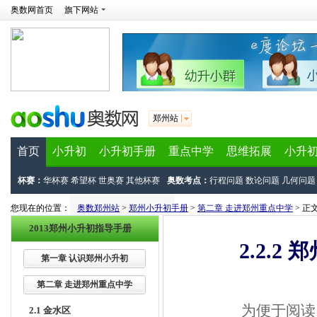
奥数网首页
旗下网站
郑州站
首页
小升初
小升初手册
重点中学
思维拓展
小升
杯赛：
华杯赛
希望杯
世奥赛
其他杯赛
奥数考点：
行程问题
数论问题
几何问题
您现在的位置：
奥数郑州站
>
郑州小升初手册
>
第二章 走进郑州重点中学
> 正
2013郑州小升初指导手册
2.2.
第一章 认识郑州小升初
第二章 走进郑州重点中学
为便于阅读
2.1 金水区