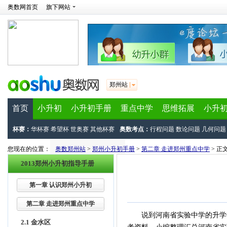
奥数网首页
旗下网站
郑州站
首页
小升初
小升初手册
重点中学
思维拓展
小升
杯赛：
华杯赛
希望杯
世奥赛
其他杯赛
奥数考点：
行程问题
数论问题
几何问题
您现在的位置：
奥数郑州站
>
郑州小升初手册
>
第二章 走进郑州重点中学
> 正
2013郑州小升初指导手册
第一章 认识郑州小升初
第二章 走进郑州重点中学
说到河南省实验中学的升学信息
2.1 金水区