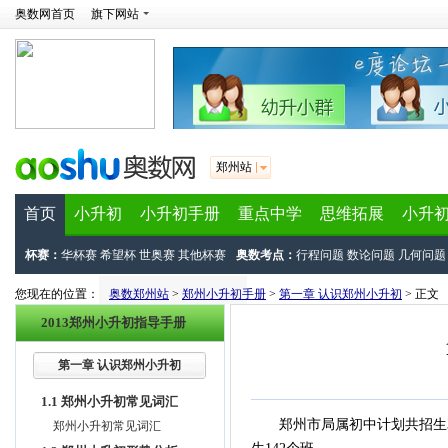
奥数网首页
旗下网站
郑州站
首页
小升初
小升初手册
重点中学
思维拓展
小升
杯赛：
华杯赛
希望杯
世奥赛
其他杯赛
奥数考点：
行程问题
数论问题
几何问题
您现在的位置：
奥数郑州站
>
郑州小升初手册
>
第一章 认识郑州小升初
> 正文
2013郑州小升初指导手册
第一章 认识郑州小升初
1.1 郑州小升初常见词汇
郑州市局属初中计划共招生32
郑州小升初常见词汇