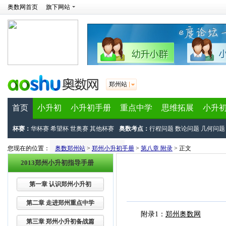
奥数网首页
旗下网站
郑州站
首页
小升初
小升初手册
重点中学
思维拓展
小升
杯赛：
华杯赛
希望杯
世奥赛
其他杯赛
奥数考点：
行程问题
数论问题
几何问题
您现在的位置：
奥数郑州站
>
郑州小升初手册
>
第八章 附录
> 正文
2013郑州小升初指导手册
第一章 认识郑州小升初
第二章 走进郑州重点中学
附录1：
郑州奥数网
第三章 郑州小升初备战篇